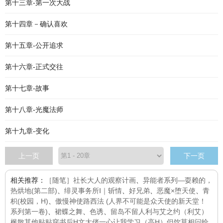
第十三章-第一次大战
第十四章－确认喜欢
第十五章-公开追求
第十六章-正式交往
第十七章-故事
第十八章-光魔法师
第十九章-变化
上一页
下一页
相关推荐：
［随笔］社长大人的观察计画
、
异能者系列—耍赖的，
热烘地(第二部)
、
绯灵事务所Ⅰ｜斩情
、
好兄弟
、
恶魔×堕天使
、
青
枳(校园，H)
、
傲慢神使路西法 (人界不可能是众天使的新天堂！
系列第一卷)
、
裙蝶之舞
、
色诱
、
留岛不留人
利与艾之约（利艾）
枫散其他贴贴
穿书后H文大佬一心让我学习（高H）
但饮莫相问
给