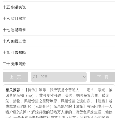
十五 实话实说
十六 暂且留京
十七 岂是燕雀
十八 如愿以偿
十九 可曾知晓
二十 无事闲游
上一页
下一页
相关推荐：
【特传】等等，我应该是个普通人……吧？
、
溺光
、
被
囚禁的玩物（np）
、
非强制性强迫
、
美强、弱强短篇合集
、
破金
笼
、
猎物
、
风起惊蛰之星野燎原
、
风起惊蛰之漫山春
、
【短篇】越
虐越瑟
葬狗
断尺（兄妹骨科）
亲亲她的腕
【绪简】有病
闪电十一人
猎户座的刻印：辉煌背後的阴暗
万人嫌的二流货色师妹生涯（仙侠
np）
一条不置身事外的蛇
利与艾之约（利艾）
我和对面公司的总