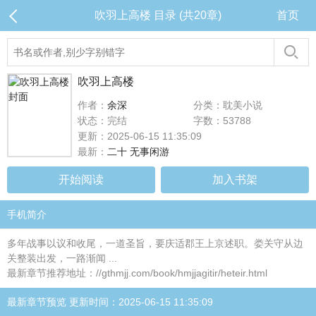
吹羽上高楼 目录 (共20章)
首页
吹羽上高楼
作者：
余深
分类：耽美小说
状态：完结
字数：53788
更新：2025-06-15 11:35:09
最新：
二十 无事闲游
开始阅读
加入书架
手机简介
多年战事以议和收尾，一道圣旨，要庆适郡王上京述职。娄关守从边
关整装出发，一路渐闻 ...
最新章节推荐地址：//gthmjj.com/book/hmjjagitir/heteir.html
最新章节预览 更新时间：2025-06-15 11:35:09