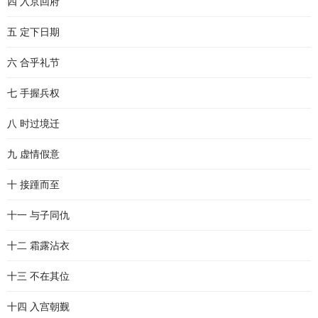
四 入京回府
五 定下日期
六 合乎礼节
七 手握兵权
八 时过境迁
九 虚情假意
十 接踵而至
十一 与子同仇
十二 霜露沾衣
十三 不在其位
十四 入宫朝觐