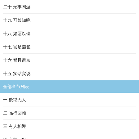
二十 无事闲游
十九 可曾知晓
十八 如愿以偿
十七 岂是燕雀
十六 暂且留京
十五 实话实说
全部章节列表
一 後继无人
二 临行回顾
三 有人相迎