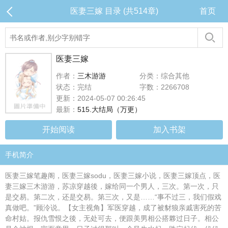
医妻三嫁 目录 (共514章)
首页
医妻三嫁
作者：
三木游游
分类：综合其他
状态：完结
字数：2266708
更新：2024-05-07 00:26:45
最新：
515.大结局（万更）
开始阅读
加入书架
手机简介
医妻三嫁笔趣阁，医妻三嫁sodu，医妻三嫁小说，医妻三嫁顶点，医
妻三嫁三木游游，苏凉穿越後，嫁给同一个男人，三次。第一次，只
是交易。第二次，还是交易。第三次，又是……“事不过三，我们假戏
真做吧。”顾泠说。【女主视角】军医穿越，成了被豺狼亲戚害死的苦
命村姑。报仇雪恨之後，无处可去，便跟美男相公搭夥过日子。相公