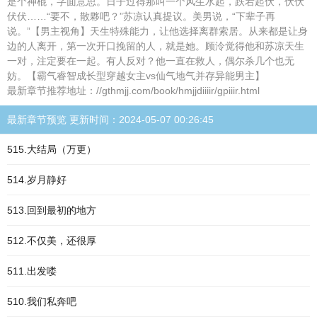
是个神棍，字面意思。日子过得那叫一个风生水起，跌宕起伏，伏伏
伏伏……“要不，散夥吧？”苏凉认真提议。美男说，“下辈子再
说。”【男主视角】天生特殊能力，让他选择离群索居。从来都是让身
边的人离开，第一次开口挽留的人，就是她。顾泠觉得他和苏凉天生
一对，注定要在一起。有人反对？他一直在救人，偶尔杀几个也无
妨。【霸气睿智成长型穿越女主vs仙气地气并存异能男主】
最新章节推荐地址：//gthmjj.com/book/hmjjdiiiir/gpiiir.html
最新章节预览 更新时间：2024-05-07 00:26:45
515.大结局（万更）
514.岁月静好
513.回到最初的地方
512.不仅美，还很厚
511.出发喽
510.我们私奔吧