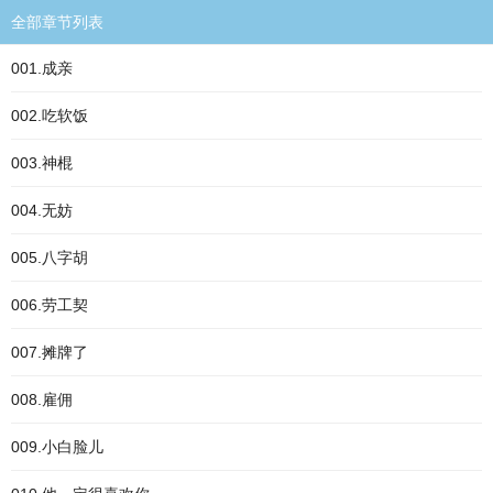
全部章节列表
001.成亲
002.吃软饭
003.神棍
004.无妨
005.八字胡
006.劳工契
007.摊牌了
008.雇佣
009.小白脸儿