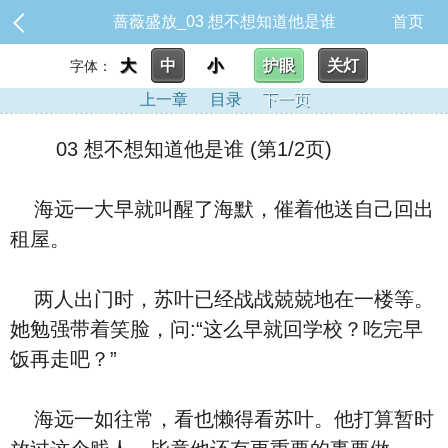
蔷薇盛放_03 想不想知道他是谁
首页
大
中
小
护眼
关灯
字体：
上一章
目录
下一页
03 想不想知道他是谁 (第1/2页)
海远一大早就叫醒了海默，催着他送自己回出
租屋。
两人出门时，苏叶已经战战兢兢地在一楼等。
她勉强带着笑脸，问:“这么早就回学校？吃完早
饭再走吧？”
海远一如往常，看也懒得看苏叶。他打算暂时