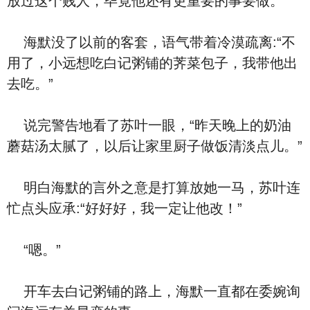
放过这个贱人，毕竟他还有更重要的事要做。
海默没了以前的客套，语气带着冷漠疏离:“不
用了，小远想吃白记粥铺的荠菜包子，我带他出
去吃。”
说完警告地看了苏叶一眼，“昨天晚上的奶油
蘑菇汤太腻了，以后让家里厨子做饭清淡点儿。”
明白海默的言外之意是打算放她一马，苏叶连
忙点头应承:“好好好，我一定让他改！”
“嗯。”
开车去白记粥铺的路上，海默一直都在委婉询