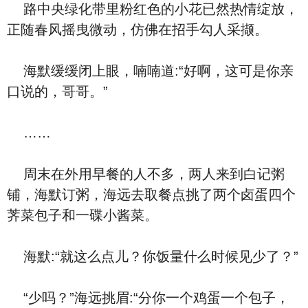
路中央绿化带里粉红色的小花已然热情绽放，
正随春风摇曳微动，仿佛在招手勾人采撷。
海默缓缓闭上眼，喃喃道:“好啊，这可是你亲
口说的，哥哥。”
……
周末在外用早餐的人不多，两人来到白记粥
铺，海默订粥，海远去取餐点挑了两个卤蛋四个
荠菜包子和一碟小酱菜。
海默:“就这么点儿？你饭量什么时候见少了？”
“少吗？”海远挑眉:“分你一个鸡蛋一个包子，