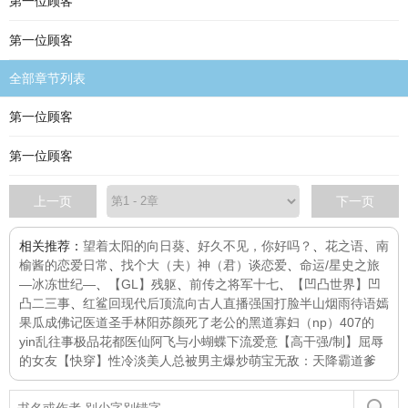
第一位顾客
第一位顾客
全部章节列表
第一位顾客
第一位顾客
上一页
下一页
相关推荐：
望着太阳的向日葵
、
好久不见，你好吗？
、
花之语
、
南
榆酱的恋爱日常
、
找个大（夫）神（君）谈恋爱
、
命运/星史之旅
—冰冻世纪—
、
【GL】残躯
、
前传之将军十七
、
【凹凸世界】凹
凸二三事
、
红鲨
回现代后顶流向古人直播强国打脸
半山烟雨待语嫣
果瓜成佛记
医道圣手林阳苏颜
死了老公的黑道寡妇（np）
407的
yin乱往事
极品花都医仙
阿飞与小蝴蝶
下流爱意【高干强/制】
屈辱
的女友
【快穿】性冷淡美人总被男主爆炒
萌宝无敌：天降霸道爹