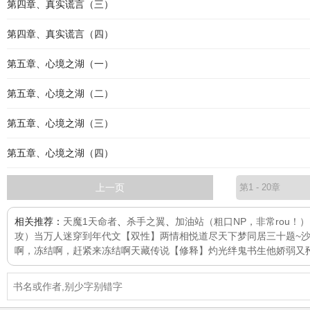
第四章、真实谎言（三）
第四章、真实谎言（四）
第五章、心境之湖（一）
第五章、心境之湖（二）
第五章、心境之湖（三）
第五章、心境之湖（四）
上一页
相关推荐：
天魔1天命者
、
杀手之翼
、
加油站（粗口NP，非常rou！）
攻）当万人迷穿到年代文
【双性】两情相悦
道尽天下梦
同居三十题~
啊，冻结啊，赶紧来冻结啊
天藏传说
【修释】灼光
绊鬼
书生他娇弱又