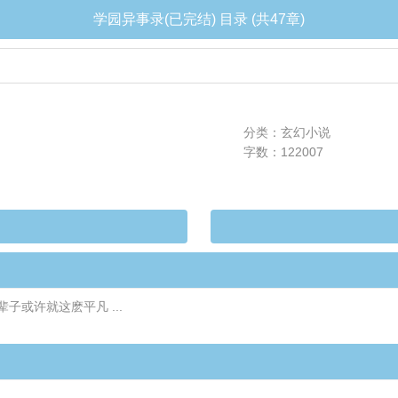
学园异事录(已完结) 目录 (共47章)
分类：玄幻小说
字数：122007
或许就这麽平凡 ...