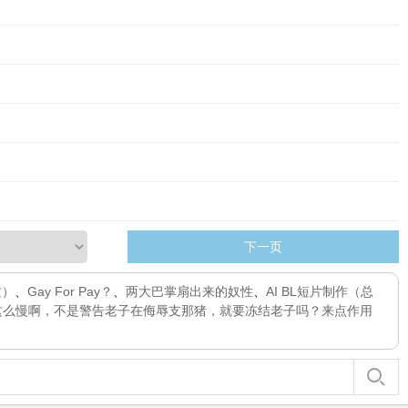
下一页
攻）
、
Gay For Pay？
、
两大巴掌扇出来的奴性
、
AI BL短片制作
（总
么这么慢啊，不是警告老子在侮辱支那猪，就要冻结老子吗？来点作用