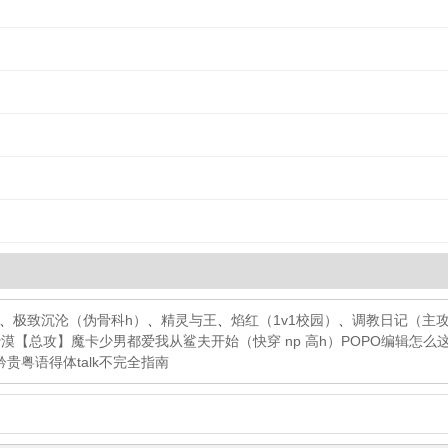
、
极致沉沦（伪骨科h）
、
精灵与王
、
焰红（1v1校园）
、
调教日记（主
沙漠
【总攻】魔卡少男都爱我
从鲨夫开始（快穿 np 高h）
POPO编辑怎
矜贵
粤语得体talk不完全指南