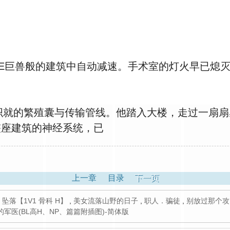
E巨兽般的建筑中自动减速。手术室的灯火早已熄灭
就的繁殖囊与传输管线。他踏入大楼，走过一扇扇
整座建筑的神经系统，已
上一章
目录
下一页
,
坠落【1V1 骨科 H】
,
美女流落山野的日子
,
职人．骗徒
,
别放过那个攻
军医(BL高H、NP、篇篇附插图)-简体版