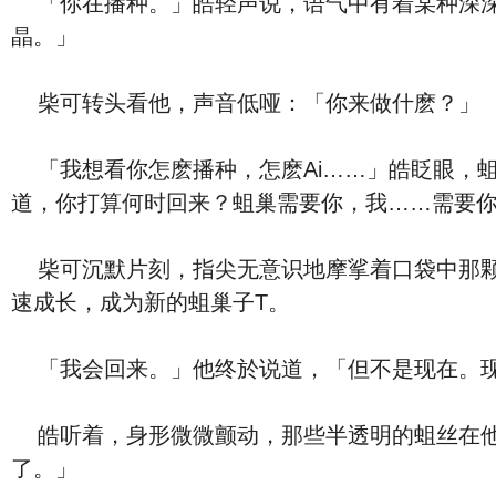
「你在播种。」皓轻声说，语气中有着某种深深
晶。」
柴可转头看他，声音低哑：「你来做什麽？」
「我想看你怎麽播种，怎麽Ai……」皓眨眼，蛆
道，你打算何时回来？蛆巢需要你，我……需要
柴可沉默片刻，指尖无意识地摩挲着口袋中那颗「
速成长，成为新的蛆巢子T。
「我会回来。」他终於说道，「但不是现在。现
皓听着，身形微微颤动，那些半透明的蛆丝在他
了。」