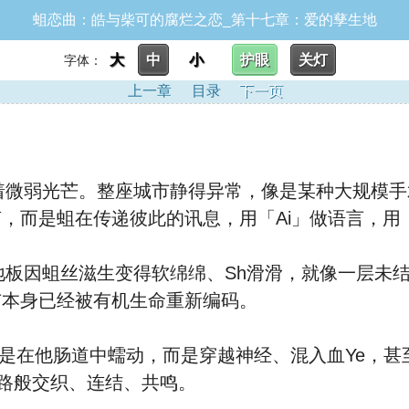
蛆恋曲：皓与柴可的腐烂之恋_第十七章：爱的孳生地
大
中
小
护眼
关灯
字体：
上一章
目录
下一页
着微弱光芒。整座城市静得异常，像是某种大规模手
，而是蛆在传递彼此的讯息，用「Ai」做语言，用「
板因蛆丝滋生变得软绵绵、Sh滑滑，就像一层未结
市本身已经被有机生命重新编码。
是在他肠道中蠕动，而是穿越神经、混入血Ye，甚
路般交织、连结、共鸣。