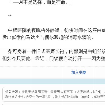
「──Ai不是选择，而是宿命。」
**
中枢医院的夜晚格外静谧，彷佛时间在这座白s
发出低微的马达声与偶尔溅起的消毒水滴响。
柴可身着一件旧式医师长袍，内部则是由蛆丝织
但如今只要他一靠近，门锁便自动打开——因为
加入书签
相关推荐：
摄政王妃又甜又野
,
青春男大有三宝（人妻出轨，NPH）
系列文之十七-天空中的一滴泪》
,
沦为他们的玩物 【nph】
,
军妓营的