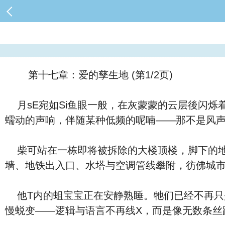
第十七章：爱的孳生地 (第1/2页)
月sE宛如Si鱼眼一般，在灰蒙蒙的云层後闪烁
蠕动的声响，伴随某种低频的呢喃——那不是风声
柴可站在一栋即将被拆除的大楼顶楼，脚下的地
墙、地铁出入口、水塔与空调管线攀附，彷佛城
他T内的蛆宝宝正在安静熟睡。牠们已经不再只
慢蜕变——逻辑与语言不再线X，而是像无数条丝