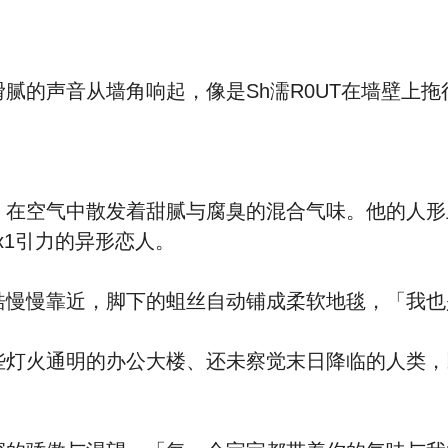
的声音从墙角响起，像是Sh濡R0UT在墙壁上拖
在空气中散发着甜腻与腐臭的混合气味。他的人形
x1引力的异形恋人。
慢慢靠近，脚下的蛆丝自动铺成柔软地毯，「我也
灯火通明的办公大楼、还未察觉末日降临的人类，