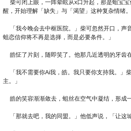
柴可闭上眼，一阵晕眩从x口升起，那是蛆宝宝
醒，开始理解「缺失」与「渴望」这种复杂情绪
「我今晚会去中枢医院。」柴可忽然开口，声音
蛆恋信仰将不再是选择，而是必要条件。」
皓怔了片刻，随即笑了。他那几近透明的牙齿在夜
「我不需要你Ai我，皓。我只要你支持我。」柴
主。」
皓的笑容渐渐敛去，蛆丝在空气中凝结，形成一
「那就去吧，我的同盟。」他低声说，「让这城