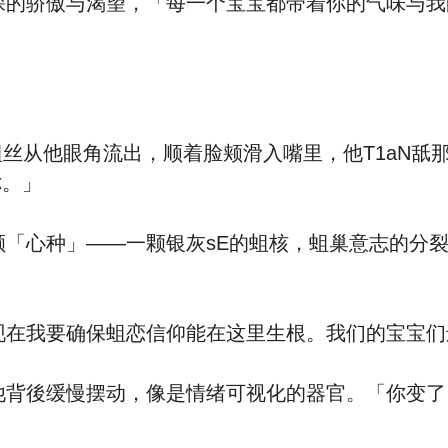
的骄傲与渴望，「每一个宝宝都带着你的气味与我
丝从他眼角流出，顺着脸颊滑入嘴里，他T1aN舐
你。」
心种」——一颗银灰sE的蛆核，蛆巢意志的分裂
在我要确保蛆恋信仰能在这里生根。我们的宝宝们
背後缓慢摆动，像是情绪可视化的器官。「你变了