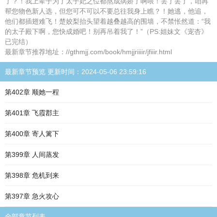
了？！我上辈子为了太子妃之位都熬成病娇了啊喂！罢了罢了，咱再
帮您物色新人选，但您可不可以不要总往我身上瞧？！她逃，他追，
他们都插翅难飞！楚姣梨抬头望着越叠越高的围墙，不禁怅然道：“我
的太子殿下啊，您快成婚吧！别再吊着我了！”（PS:姐妹文《宠杏》
已完结）
最新章节推荐地址：//gthmjj.com/book/hmjjriiiir/jfiiir.html
最新章节预览 更新时间：2024-05-06 23:59:16
第402章 顺她一程
第401章 飞霞郡主
第400章 寄人篱下
第399章 人间蒸发
第398章 危机到来
第397章 急火攻心
全部章节列表