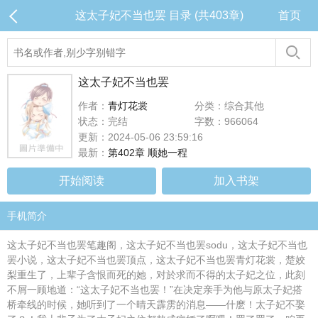
这太子妃不当也罢 目录 (共403章)
首页
这太子妃不当也罢
作者：
青灯花裳
分类：综合其他
状态：完结
字数：966064
更新：2024-05-06 23:59:16
最新：
第402章 顺她一程
开始阅读
加入书架
手机简介
这太子妃不当也罢笔趣阁，这太子妃不当也罢sodu，这太子妃不当也
罢小说，这太子妃不当也罢顶点，这太子妃不当也罢青灯花裳，楚姣
梨重生了，上辈子含恨而死的她，对於求而不得的太子妃之位，此刻
不屑一顾地道：“这太子妃不当也罢！”在决定亲手为他与原太子妃搭
桥牵线的时候，她听到了一个晴天霹雳的消息——什麽！太子妃不娶