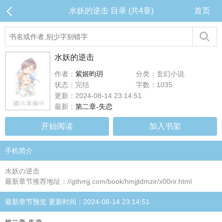
水妖的逆击 目录 (共4章)
首页
水妖的逆击
作者：
紫姬昀玥
分类：玄幻小说
状态：完结
字数：1035
更新：2024-08-14 23:14:51
最新：
第二章-失恋
开始阅读
加入书架
手机简介
水妖の逆击
最新章节推荐地址：//gthmjj.com/book/hmjjtdmzir/x00rir.html
最新章节预览 更新时间：2024-08-14 23:14:51