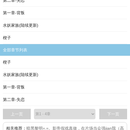
第二章-失恋
第一章-背叛
水妖家族(陆续更新)
楔子
全部章节列表
楔子
水妖家族(陆续更新)
第一章-背叛
第二章-失恋
上一页
下一页
相关推荐：
暗黑黎明=.=
、
影帝假戏真做，在片场当众强jian我（高