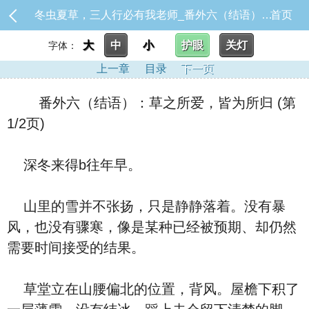
冬虫夏草，三人行必有我老师_番外六（结语）：草之所爱，皆为所归
首页
大
中
小
护眼
关灯
字体：
上一章
目录
下一页
番外六（结语）：草之所爱，皆为所归 (第
1/2页)
深冬来得b往年早。
山里的雪并不张扬，只是静静落着。没有暴
风，也没有骤寒，像是某种已经被预期、却仍然
需要时间接受的结果。
草堂立在山腰偏北的位置，背风。屋檐下积了