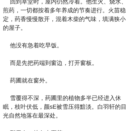
回到草堂时，屋内仍然冷着。他生火、烧水、
煎药，一切都按着多年养成的节奏进行。火苗稳
定，药香慢慢散开，混着木柴的气味，填满狭小
的屋子。
他没有急着吃早饭。
而是先把药端到窗边，打开窗板。
药圃就在窗外。
雪覆得不深，药圃里的植物多半已经进入休
眠，枝叶伏低，颜sE被雪压得黯淡。白羽轩的目
光自然地落在最深处。