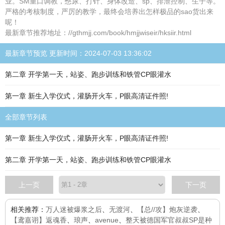
业。SM重口调教，憋尿、打针、身体改造、sp、排泄控制、生子等。
严格的考核制度，严厉的教学，最终会培养出怎样极品的sao货出来
呢！
最新章节推荐地址：//gthmjj.com/book/hmjjwiseir/hksiir.html
最新章节预览 更新时间：2024-07-03 13:36:02
第二章 开学第一天，站姿、跑步训练和铁管CP眼灌水
第一章 新生入学仪式，灌肠开火车，P眼高清证件照!
全部章节列表
第一章 新生入学仪式，灌肠开火车，P眼高清证件照!
第二章 开学第一天，站姿、跑步训练和铁管CP眼灌水
上一页
下一页
相关推荐：
万人迷被爆浆之后
、
无渡河
、
【总//攻】炮灰逆袭
、
【鸢嘉诩】返魂香
、
琅声
、
avenue
、
整天被德国军官叔叔SP是种