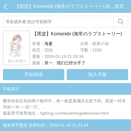
【黑篮】Komorebi (海常のラブストーリー) 目录 (共3章)
首页
【黑篮】Komorebi (海常のラブストーリー)
作者：
海夏
分类：耽美小说
状态：完结
字数：2156
更新：2026-01-19 21:33:34
最新：
章一、我们已经分手了
开始阅读
加入书架
手机简介
樱井纱奈右耳的两个银环中，有一枚是黄濑凉太留下的。那是一对耳
环的一半──另一只， ...
最新章节推荐地址：//gthmjj.com/book/hmjjwittir/irveir.html
最新章节预览 更新时间：2026-01-19 21:33:34