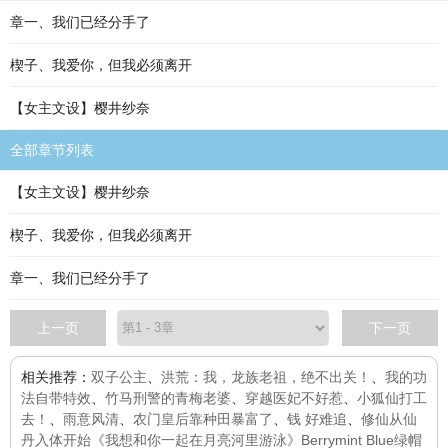
章一、我们已经分手了
楔子、我爱你，但我必须离开
【女主文设】樱井纱奈
全部章节列表
【女主文设】樱井纱奈
楔子、我爱你，但我必须离开
章一、我们已经分手了
上一页
下一页
相关推荐：
双子公主
、
洪荒：我，龙族老祖，绝不出关！
、
我的功
法自带特效
、
竹马刑警的青梅老婆
、
穿越医妃不好惹
、
小狐仙打工
去！
、
雨意风清
、
农门皇后靠种田暴富了
、
钱 好难追
、
修仙从仙
丹入体开始
《我想和你一起在月亮河里游泳》
Berrymint Blue
绿帽