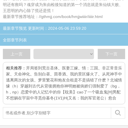
明还有救吗？魂穿成为朱由检後知道的第一个消息就是朱仙镇大败、
王思明的内心除了慌还是慌！
最新章节推荐地址：//gthmjj.com/book/hmjjwiiiir/iiiiir.html
最新章节预览 更新时间：2024-05-06 23:59:20
全部章节列表
上一页
下一页
相关推荐：
开局签到荒古圣体
、
医妻三嫁
、
情：三国
、
非正常音乐
家
、
天命神化
、
告别白昼
、
茴香酒
、
我的景区爆火了
、
从死神手中
逃离两次的女孩
、
梦里繁花
和炮友合租是不是搞错了什麽？
北城情
缘（h）
穿越到古代
从背後拥抱你
神明她被病娇们强制爱了（bg，
h，np）
恋爱中的人
记忆中的你
【耽美】cao了一个吸血鬼[H]
男配
不想躺
在宇宙中寻觅你
暮冬(1V1)H(又名：我的军官老公）
愈合