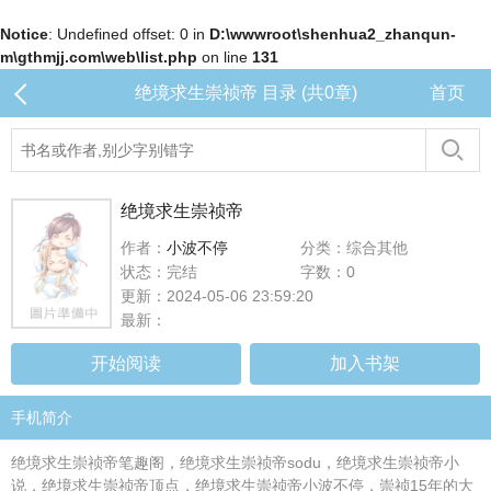
Notice
: Undefined offset: 0 in
D:\wwwroot\shenhua2_zhanqun-
m\gthmjj.com\web\list.php
on line
131
绝境求生崇祯帝 目录 (共0章)
首页
绝境求生崇祯帝
作者：
小波不停
分类：综合其他
状态：完结
字数：0
更新：2024-05-06 23:59:20
最新：
开始阅读
加入书架
手机简介
绝境求生崇祯帝笔趣阁，绝境求生崇祯帝sodu，绝境求生崇祯帝小
说，绝境求生崇祯帝顶点，绝境求生崇祯帝小波不停，崇祯15年的大