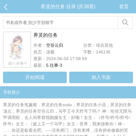
界灵的任务 目录 (共38章)
首页
界灵的任务
作者：
空谷云归
分类：综合其他
状态：连载
字数：146136
更新：2024-06-04 17:58:59
最新：
5.往事-3
开始阅读
加入书架
手机简介
界灵的任务笔趣阁，界灵的任务sodu，界灵的任务小说，界灵的任务
顶点，界灵的任务空谷云归，马甲王今天炸号了吗？.神：给你无限马
甲调用权，去人间界替我跑腿女主：好嘞！女主：（炸号/炸号/炸号/
炸号）女主：（披上又一个马甲）女主：世界，我来拯救你！神：
……你还是歇着去吧。----没有师门，没有束缚，没有拼命修炼的苦