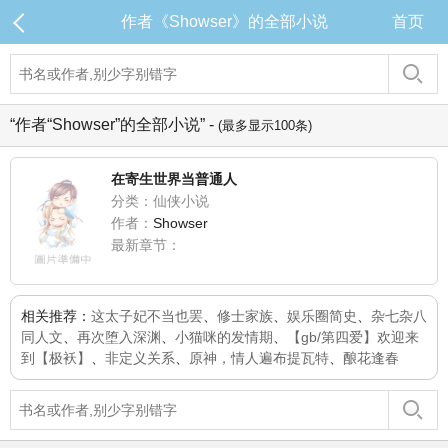
作者《Showser》的全部小说
首页
“作者“Showser”的全部小说” -
(最多显示100条)
在寄生世界当普通人
分类：仙侠小说
作者：
Showser
最新章节：
相关推荐：
这太子妃不当也罢
、
修士家族
、
娱乐圈简史
、
杂七杂八
同人文
、
再次堕入深渊
、
小猫咪的发情期
、
【gb/第四爱】欢迎来
到【极袄】
、
非定义关系
、
原神，情人遍布提瓦特
、
酿花逢春